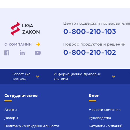
Центр поддержки пользователе
0-800-210-103
Подбор продуктов и решений
О КОМПАНИИ
0-800-210-102
Новостные
Информационно-правовые
порталы
системы
ЮРЛИГА
Право Украины
Сотрудничество
Блог
БИЗНЕС
ГРАНД
БУХГАЛТЕР.ua
ПРАЙМ
Агенты
Новости компании
Дилеры
Руководства
БУХГАЛТЕР ПРОФ
Политика конфиденциальности
Каталоги компаний
ЮРИСТ ПРОФ