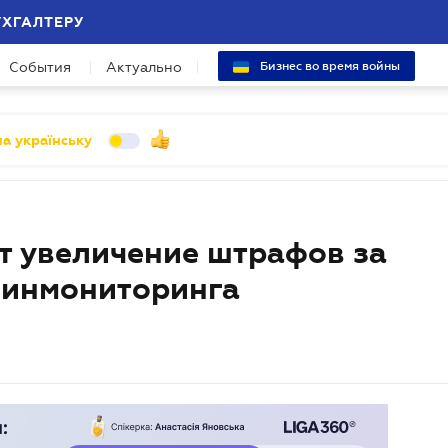
УХГАЛТЕРУ
События
Актуально
Бизнес во время войны
а українську
 увеличение штрафов за
финмониторинга