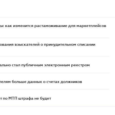
цы: как изменится растаможивание для маркетплейсов
бования взыскателей о принудительном списании
ально стал публичным электронным реестром
телям больше данных о счетах должников
т по МТП штрафа не будет