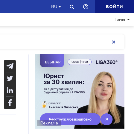
ВОЙТИ
RU
Темы
Реклама