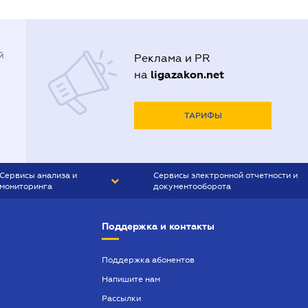
й
Реклама и PR
ligazakon.net
на
ТАРИФЫ
Сервисы анализа и
Сервисы электронной отчетности и
мониторинга
документооборота
CONTR AGENT
Liga:REPORT
Поддержка и контакты
SMS-МАЯК
VERDICTUM
Поддержка абонентов
Напишите нам
SEMANTRUM
Рассылки
SMS-МАЯК ИПОТЕКА