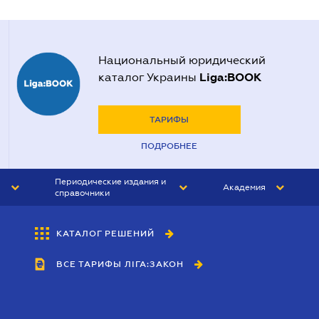
Национальный юридический
Liga:BOOK
каталог Украины
ТАРИФЫ
ПОДРОБНЕЕ
Периодические издания и
Академия
справочники
ЮРИСТ&ЗАКОН
АКАДЕМИЯ ЛІГА:ЗАКОН
КАТАЛОГ РЕШЕНИЙ
БУХГАЛТЕР&ЗАКОН
ВСЕ ТАРИФЫ ЛІГА:ЗАКОН
ВЕСТНИК МСФО
ИНТЕРБУХ
ЛИЧНЫЙ ЭКСПЕРТ