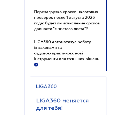
Перезагрузка сроков налоговых
проверок после 1 августа 2026
года: будет ли исчисление сроков
давности "с чистого листа"?
LIGA360 автоматизує роботу
із законами та
судовою практикою: нові
інструменти для точніших рішень
R
LIGA360 меняется
для тебя!