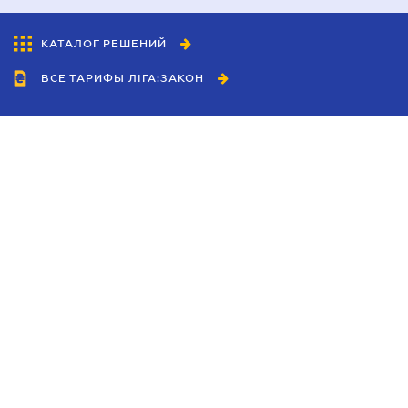
КАТАЛОГ РЕШЕНИЙ
ВСЕ ТАРИФЫ ЛІГА:ЗАКОН
Сотрудничество
Агенты
Дилеры
Политика
конфиденциальности
Условия использования
сайта
Реклама
Блог
Новости компании
Руководства