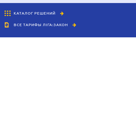
КАТАЛОГ РЕШЕНИЙ
ВСЕ ТАРИФЫ ЛІГА:ЗАКОН
Сотрудничество
Агенты
Дилеры
Политика
конфиденциальности
Условия использования
сайта
Реклама
Блог
Новости компании
Руководства