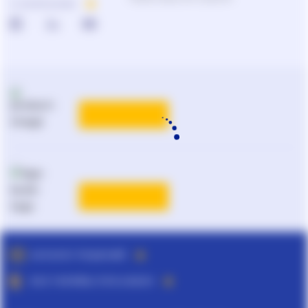
О КОМПАНИИ
Подбор продуктов и решений
0-800-210-102
Реклама и PR
на
ligazakon.net
ТАРИФЫ
Национальный юридический
каталог Украины
Liga:BOOK
ТАРИФЫ
ПОДРОБНЕЕ
КАТАЛОГ РЕШЕНИЙ