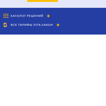
КАТАЛОГ РЕШЕНИЙ
ВСЕ ТАРИФЫ ЛІГА:ЗАКОН
Сотрудничество
Агенты
Дилеры
Политика
конфиденциальности
Условия использования
сайта
Реклама
Блог
Новости компании