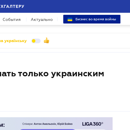
УХГАЛТЕРУ
События
Актуально
Бизнес во время войны
а українську
лать только украинским