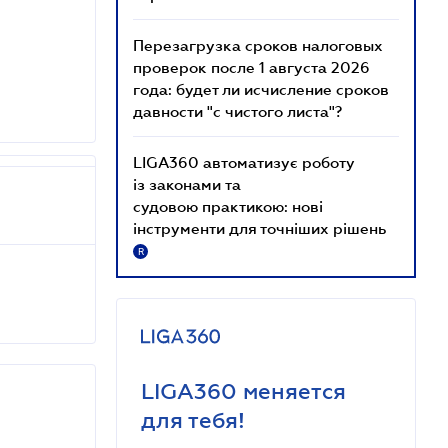
Перезагрузка сроков налоговых
проверок после 1 августа 2026
года: будет ли исчисление сроков
давности "с чистого листа"?
LIGA360 автоматизує роботу
із законами та
судовою практикою: нові
інструменти для точніших рішень
R
LIGA360 меняется
для тебя!