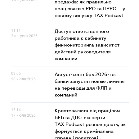
продажів: як правильно
працювати з РРО та ПРРО – у
новому випуску TAX Podcast
11.11
Доступ ответственного
3 августа 2026
работника к кабинету
финмониторинга зависит от
действий руководителя
компании
09.05
Август-сентябрь 2026-го:
28 июля 2026
банки запустят новые лимиты
на переводы для ФЛП и
компаний
16.14
Криптовалюта під прицілом
17 июля 2026
БЕБ та ДПС: експерти
TAX Podcast розповідають, як
формується кримінальна
справа і податкові