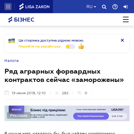
RU
БІЗНЕС
Ця сторінка доступна рідною мовою.
Перейти на українську
Налоги
Ряд аграрных форвардных
контрактов сейчас «заморожены»
19 июня 2018, 12:10
282
0
Реклама
В конце мая, казалось бы, был найден компромисс,