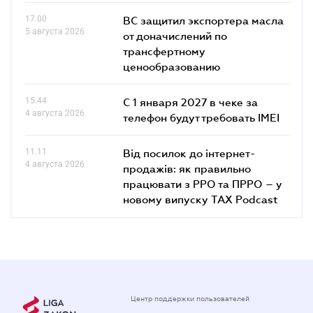
17.00
ВС защитил экспортера масла
5 августа 2026
от доначислений по
трансфертному
ценообразованию
15.44
С 1 января 2027 в чеке за
4 августа 2026
телефон будут требовать IMEI
11.11
Від посилок до інтернет-
4 августа 2026
продажів: як правильно
працювати з РРО та ПРРО – у
новому випуску TAX Podcast
Центр поддержки пользователей