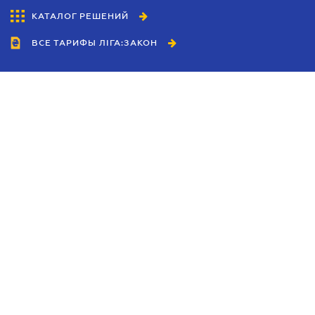
КАТАЛОГ РЕШЕНИЙ
ВСЕ ТАРИФЫ ЛІГА:ЗАКОН
Сотрудничество
Агенты
Дилеры
Политика
конфиденциальности
Условия использования
сайта
Реклама
Блог
Новости компании
Руководства
Каталоги компаний