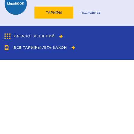
ТАРИФЫ
ПОДРОБНЕЕ
КАТАЛОГ РЕШЕНИЙ
ВСЕ ТАРИФЫ ЛІГА:ЗАКОН
Сотрудничество
Агенты
Дилеры
Политика
конфиденциальности
Условия использования
сайта
Реклама
Блог