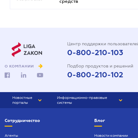
средств
Центр поддержки пользователе
0-800-210-103
Подбор продуктов и решений
О КОМПАНИИ
0-800-210-102
Новостные
Информационно-правовые
порталы
системы
ЮРЛИГА
Право Украины
Сотрудничество
Блог
БИЗНЕС
ГРАНД
БУХГАЛТЕР.ua
ПРАЙМ
Агенты
Новости компании