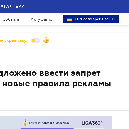
УХГАЛТЕРУ
События
Актуально
Бизнес во время войны
а українську
дложено ввести запрет
 новые правила рекламы