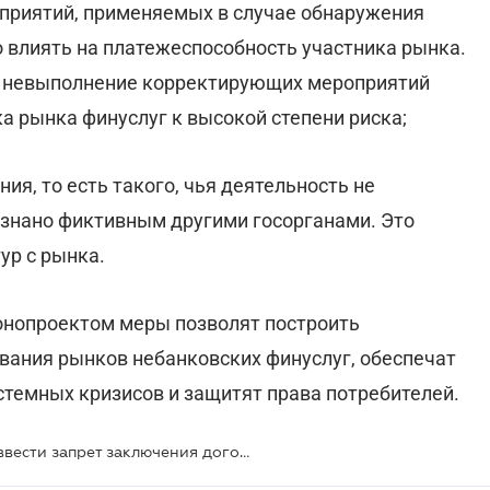
приятий, применяемых в случае обнаружения
о влиять на платежеспособность участника рынка.
, невыполнение корректирующих мероприятий
а рынка финуслуг к высокой степени риска;
ия, то есть такого, чья деятельность не
ризнано фиктивным другими госорганами. Это
ур с рынка.
онопроектом меры позволят построить
вания рынков небанковских финуслуг, обеспечат
стемных кризисов и защитят права потребителей.
Для рынка финуслуг предложено ввести запрет заключения договоров и новые правила рекламы