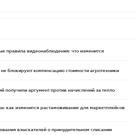
ые правила видеонаблюдения: что изменится
 не блокируют компенсацию стоимости агротехники
 получили аргумент против начислений за тепло
цы: как изменится растаможивание для маркетплейсов
бования взыскателей о принудительном списании