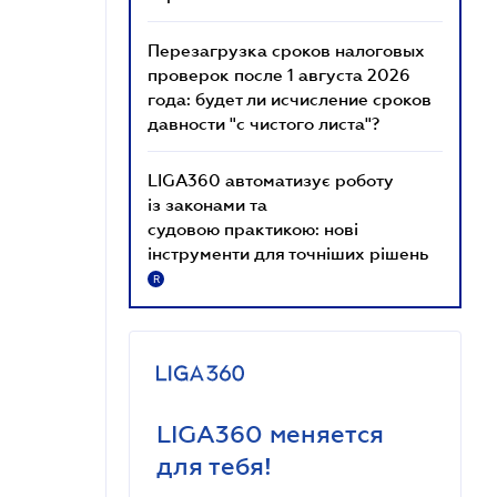
Перезагрузка сроков налоговых
проверок после 1 августа 2026
года: будет ли исчисление сроков
давности "с чистого листа"?
LIGA360 автоматизує роботу
із законами та
судовою практикою: нові
інструменти для точніших рішень
R
LIGA360 меняется
для тебя!