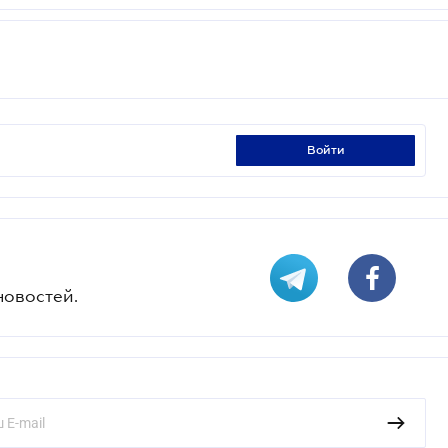
войти
новостей.