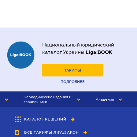
Национальный юридический
Liga:BOOK
каталог Украины
ТАРИФЫ
ПОДРОБНЕЕ
Периодические издания и
Академия
справочники
ЮРИСТ&ЗАКОН
АКАДЕМИЯ ЛІГА:ЗАКОН
КАТАЛОГ РЕШЕНИЙ
БУХГАЛТЕР&ЗАКОН
ВСЕ ТАРИФЫ ЛІГА:ЗАКОН
ВЕСТНИК МСФО