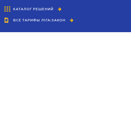
КАТАЛОГ РЕШЕНИЙ
ВСЕ ТАРИФЫ ЛІГА:ЗАКОН
Сотрудничество
Агенты
Дилеры
Политика
конфиденциальности
Условия использования
сайта
Реклама
Блог
Новости компании
Руководства
Каталоги компаний