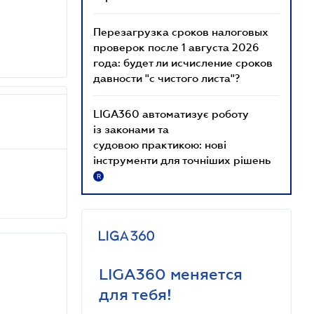
Перезагрузка сроков налоговых
проверок после 1 августа 2026
года: будет ли исчисление сроков
давности "с чистого листа"?
LIGA360 автоматизує роботу
із законами та
судовою практикою: нові
інструменти для точніших рішень
R
LIGA360 меняется
для тебя!