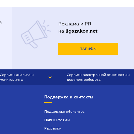
й
Реклама и PR
ligazakon.net
на
ТАРИФЫ
Сервисы анализа и
Сервисы электронной отчетности и
мониторинга
документооборота
CONTR AGENT
Liga:REPORT
Поддержка и контакты
SMS-МАЯК
VERDICTUM
Поддержка абонентов
Напишите нам
SEMANTRUM
Рассылки
SMS-МАЯК ИПОТЕКА