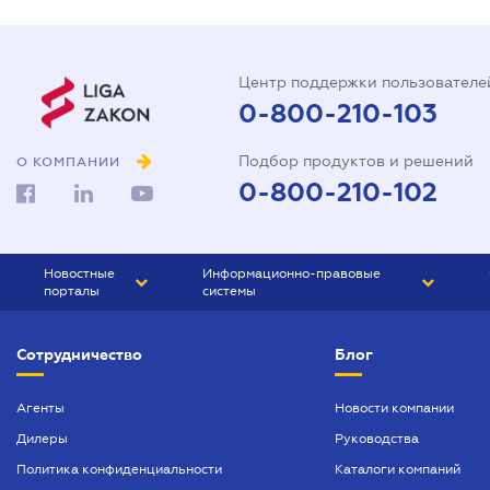
Центр поддержки пользователе
0-800-210-103
Подбор продуктов и решений
О КОМПАНИИ
0-800-210-102
Новостные
Информационно-правовые
порталы
системы
ЮРЛИГА
Право Украины
Сотрудничество
Блог
БИЗНЕС
ГРАНД
БУХГАЛТЕР.ua
ПРАЙМ
Агенты
Новости компании
Дилеры
Руководства
БУХГАЛТЕР ПРОФ
Политика конфиденциальности
Каталоги компаний
ЮРИСТ ПРОФ