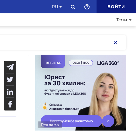
ВОЙТИ
RU
Темы
Реклама