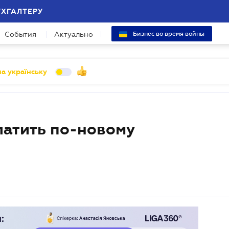
УХГАЛТЕРУ
События
Актуально
Бизнес во время войны
а українську
латить по-новому