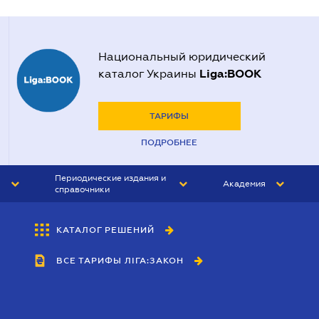
Национальный юридический
Liga:BOOK
каталог Украины
ТАРИФЫ
ПОДРОБНЕЕ
Периодические издания и
Академия
справочники
ЮРИСТ&ЗАКОН
АКАДЕМИЯ ЛІГА:ЗАКОН
КАТАЛОГ РЕШЕНИЙ
БУХГАЛТЕР&ЗАКОН
ВСЕ ТАРИФЫ ЛІГА:ЗАКОН
ВЕСТНИК МСФО
ИНТЕРБУХ
ЛИЧНЫЙ ЭКСПЕРТ