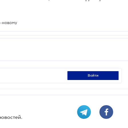
о-новому
войти
новостей.