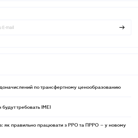
т доначислений по трансфертному ценообразованию
н будут требовать IMEI
в: як правильно працювати з РРО та ПРРО – у новому