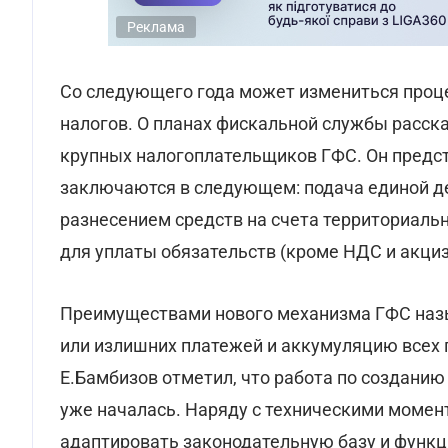
Реклама
Со следующего года может измениться проце
налогов. О планах фискальной службы расск
крупных налогоплательщиков ГФС. Он предс
заключаются в следующем: подача единой д
разнесением средств на счета территориальн
для уплаты обязательств (кроме НДС и акциз
Преимуществами нового механизма ГФС наз
или излишних платежей и аккумуляцию всех 
Е.Бамбизов отметил, что работа по создани
уже началась. Наряду с техническими момен
адаптировать законодательную базу и функц