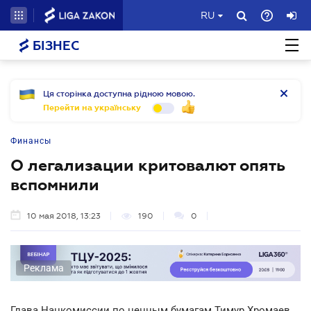
RU
БІЗНЕС
Ця сторінка доступна рідною мовою.
Перейти на українську
Финансы
О легализации критовалют опять
вспомнили
10 мая 2018, 13:23
190
0
Реклама
Глава Нацкомиссии по ценным бумагам Тимур Хромаев