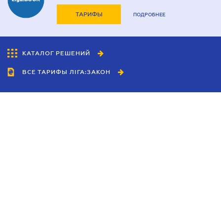
ТАРИФЫ
ПОДРОБНЕЕ
КАТАЛОГ РЕШЕНИЙ
ВСЕ ТАРИФЫ ЛІГА:ЗАКОН
Сотрудничество
Агенты
Дилеры
Политика
конфиденциальности
Условия использования
сайта
Реклама
Блог