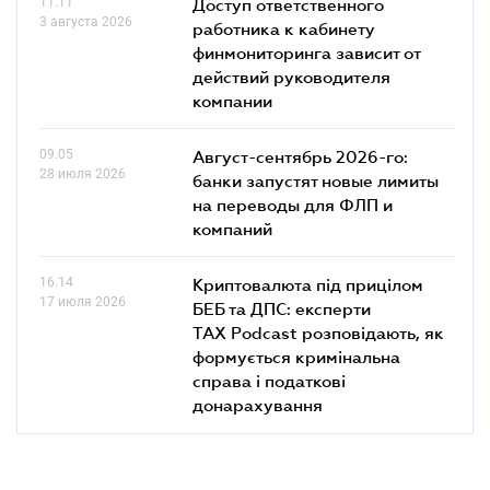
11.11
Доступ ответственного
3 августа 2026
работника к кабинету
финмониторинга зависит от
действий руководителя
компании
09.05
Август-сентябрь 2026-го:
28 июля 2026
банки запустят новые лимиты
на переводы для ФЛП и
компаний
16.14
Криптовалюта під прицілом
17 июля 2026
БЕБ та ДПС: експерти
TAX Podcast розповідають, як
формується кримінальна
справа і податкові
донарахування