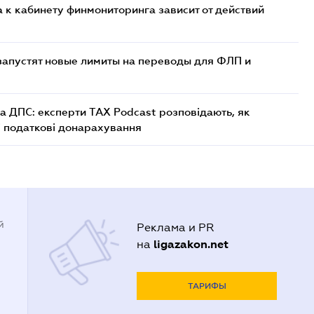
 к кабинету финмониторинга зависит от действий
 запустят новые лимиты на переводы для ФЛП и
а ДПС: експерти TAX Podcast розповідають, як
і податкові донарахування
й
Реклама и PR
ligazakon.net
на
ТАРИФЫ