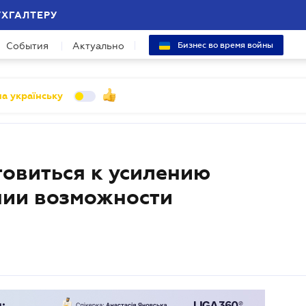
УХГАЛТЕРУ
События
Актуально
Бизнес во время войны
а українську
товиться к усилению
нии возможности