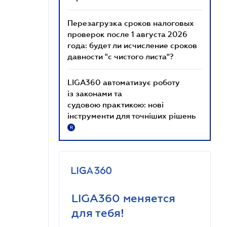
Перезагрузка сроков налоговых
проверок после 1 августа 2026
года: будет ли исчисление сроков
давности "с чистого листа"?
LIGA360 автоматизує роботу
із законами та
судовою практикою: нові
інструменти для точніших рішень
R
LIGA360 меняется
для тебя!