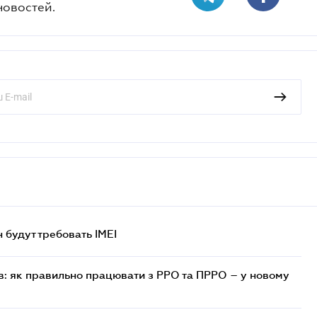
новостей.
н будут требовать IMEI
в: як правильно працювати з РРО та ПРРО – у новому