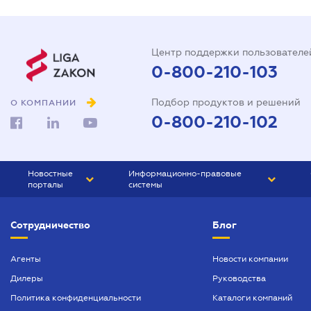
Центр поддержки пользователе
0-800-210-103
Подбор продуктов и решений
О КОМПАНИИ
0-800-210-102
Новостные
Информационно-правовые
порталы
системы
ЮРЛИГА
Право Украины
Сотрудничество
Блог
БИЗНЕС
ГРАНД
БУХГАЛТЕР.ua
ПРАЙМ
Агенты
Новости компании
Дилеры
Руководства
БУХГАЛТЕР ПРОФ
Политика конфиденциальности
Каталоги компаний
ЮРИСТ ПРОФ