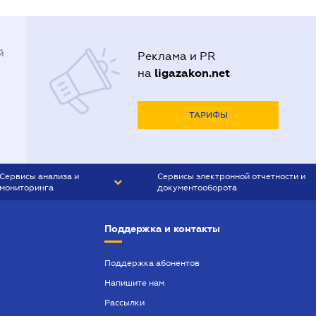
й
Реклама и PR
ligazakon.net
на
ТАРИФЫ
Сервисы анализа и
Сервисы электронной отчетности и
мониторинга
документооборота
CONTR AGENT
Liga:REPORT
Поддержка и контакты
SMS-МАЯК
VERDICTUM
Поддержка абонентов
Напишите нам
SEMANTRUM
Рассылки
SMS-МАЯК ИПОТЕКА