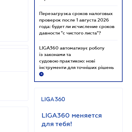
Перезагрузка сроков налоговых
проверок после 1 августа 2026
года: будет ли исчисление сроков
давности "с чистого листа"?
LIGA360 автоматизує роботу
із законами та
судовою практикою: нові
інструменти для точніших рішень
R
LIGA360 меняется
для тебя!