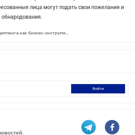
есованные лица могут подать свои пожелания и
я обнародования.
Производители сигарет лишатся демпинга как бизнес-инструмента
войти
новостей.