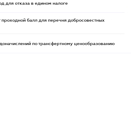
д для отказа в едином налоге
т проходной балл для перечня добросовестных
т доначислений по трансфертному ценообразованию