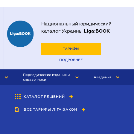
Национальный юридический
Liga:BOOK
каталог Украины
ТАРИФЫ
ПОДРОБНЕЕ
Периодические издания и
Академия
справочники
ЮРИСТ&ЗАКОН
АКАДЕМИЯ ЛІГА:ЗАКОН
КАТАЛОГ РЕШЕНИЙ
БУХГАЛТЕР&ЗАКОН
ВСЕ ТАРИФЫ ЛІГА:ЗАКОН
ВЕСТНИК МСФО
ИНТЕРБУХ
ЛИЧНЫЙ ЭКСПЕРТ