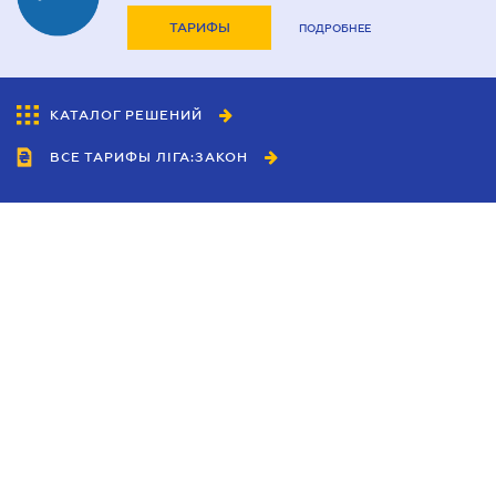
ТАРИФЫ
ПОДРОБНЕЕ
КАТАЛОГ РЕШЕНИЙ
ВСЕ ТАРИФЫ ЛІГА:ЗАКОН
Сотрудничество
Агенты
Дилеры
Политика
конфиденциальности
Условия использования
сайта
Реклама
Блог