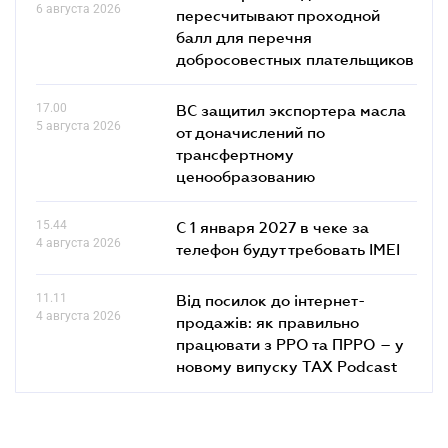
6 августа 2026
пересчитывают проходной
балл для перечня
добросовестных плательщиков
17.00
ВС защитил экспортера масла
5 августа 2026
от доначислений по
трансфертному
ценообразованию
15.44
С 1 января 2027 в чеке за
4 августа 2026
телефон будут требовать IMEI
11.11
Від посилок до інтернет-
4 августа 2026
продажів: як правильно
працювати з РРО та ПРРО – у
новому випуску TAX Podcast