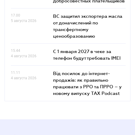
добросовестных плательщиков
17.00
ВС защитил экспортера масла
5 августа 2026
от доначислений по
трансфертному
ценообразованию
15.44
С 1 января 2027 в чеке за
4 августа 2026
телефон будут требовать IMEI
11.11
Від посилок до інтернет-
4 августа 2026
продажів: як правильно
працювати з РРО та ПРРО – у
новому випуску TAX Podcast