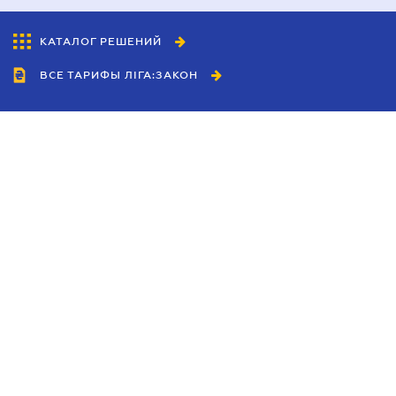
КАТАЛОГ РЕШЕНИЙ
ВСЕ ТАРИФЫ ЛІГА:ЗАКОН
Сотрудничество
Агенты
Дилеры
Политика
конфиденциальности
Условия использования
сайта
Реклама
Блог
Новости компании
Руководства