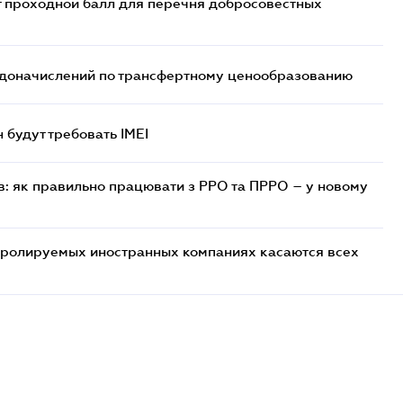
т проходной балл для перечня добросовестных
т доначислений по трансфертному ценообразованию
н будут требовать IMEI
в: як правильно працювати з РРО та ПРРО – у новому
тролируемых иностранных компаниях касаются всех