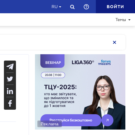
ВОЙТИ
RU
Темы
Реклама