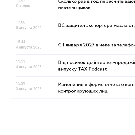
15.07
Сколько раз в год пересчитываю
Сегодня
плательщиков
17.00
ВС защитил экспортера масла о
5 августа 2026
15.44
С 1 января 2027 в чеке за телефо
4 августа 2026
11.11
Від посилок до інтернет-продажі
4 августа 2026
випуску TAX Podcast
15.39
Изменения в форме отчета о кон
3 августа 2026
контролирующих лиц