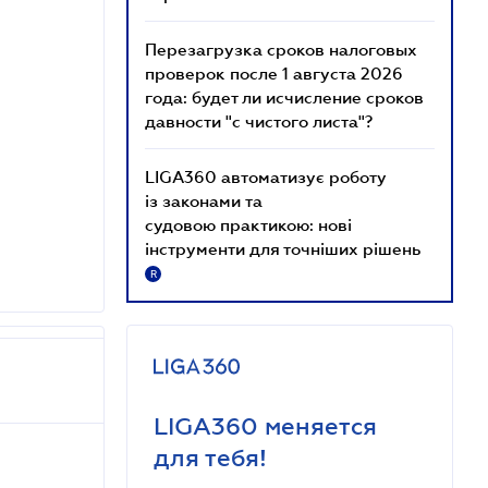
Перезагрузка сроков налоговых
проверок после 1 августа 2026
года: будет ли исчисление сроков
давности "с чистого листа"?
LIGA360 автоматизує роботу
із законами та
судовою практикою: нові
інструменти для точніших рішень
R
LIGA360 меняется
для тебя!