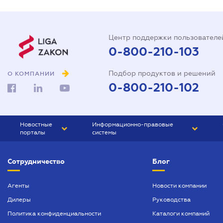
Центр поддержки пользователе
0-800-210-103
Подбор продуктов и решений
О КОМПАНИИ
0-800-210-102
Новостные
Информационно-правовые
порталы
системы
ЮРЛИГА
Право Украины
Сотрудничество
Блог
БИЗНЕС
ГРАНД
БУХГАЛТЕР.ua
ПРАЙМ
Агенты
Новости компании
Дилеры
Руководства
БУХГАЛТЕР ПРОФ
Политика конфиденциальности
Каталоги компаний
ЮРИСТ ПРОФ