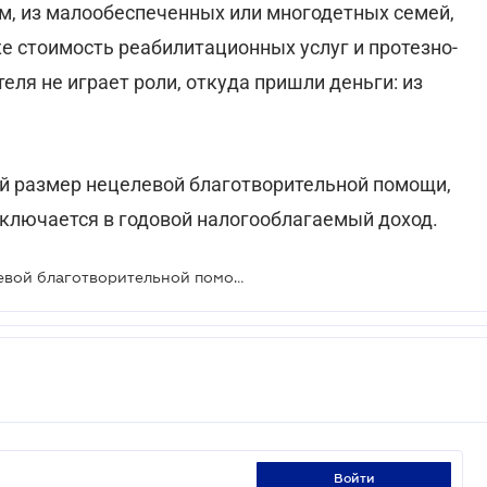
м, из малообеспеченных или многодетных семей,
е стоимость реабилитационных услуг и протезно-
еля не играет роли, откуда пришли деньги: из
й размер нецелевой благотворительной помощи,
включается в годовой налогооблагаемый доход.
Может быть расширен список целевой благотворительной помощи, освобождаемой от налогов
войти