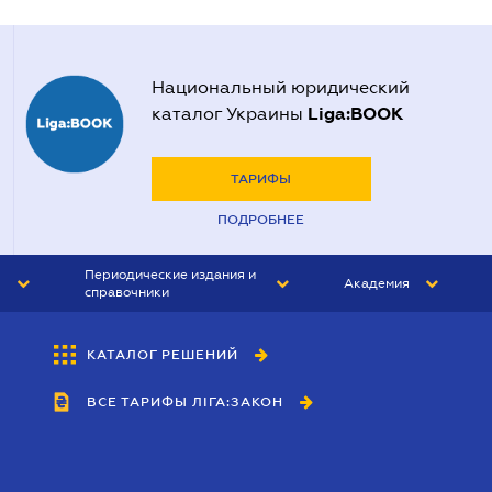
Национальный юридический
Liga:BOOK
каталог Украины
ТАРИФЫ
ПОДРОБНЕЕ
Периодические издания и
Академия
справочники
ЮРИСТ&ЗАКОН
АКАДЕМИЯ ЛІГА:ЗАКОН
КАТАЛОГ РЕШЕНИЙ
БУХГАЛТЕР&ЗАКОН
ВСЕ ТАРИФЫ ЛІГА:ЗАКОН
ВЕСТНИК МСФО
ИНТЕРБУХ
ЛИЧНЫЙ ЭКСПЕРТ