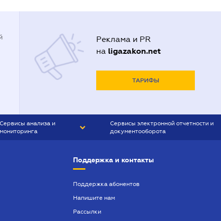
й
Реклама и PR
ligazakon.net
на
ТАРИФЫ
Сервисы анализа и
Сервисы электронной отчетности и
мониторинга
документооборота
CONTR AGENT
Liga:REPORT
Поддержка и контакты
SMS-МАЯК
VERDICTUM
Поддержка абонентов
Напишите нам
SEMANTRUM
Рассылки
SMS-МАЯК ИПОТЕКА