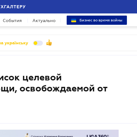
УХГАЛТЕРУ
События
Актуально
Бизнес во время войны
а українську
исок целевой
щи, освобождаемой от