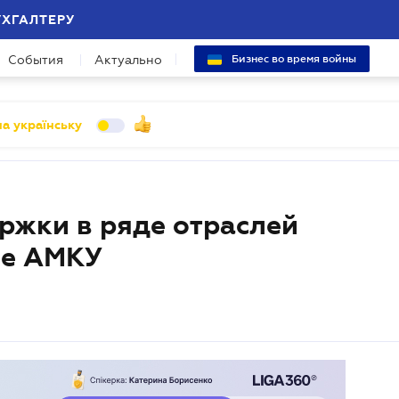
УХГАЛТЕРУ
События
Актуально
Бизнес во время войны
а українську
ржки в ряде отраслей
ие АМКУ