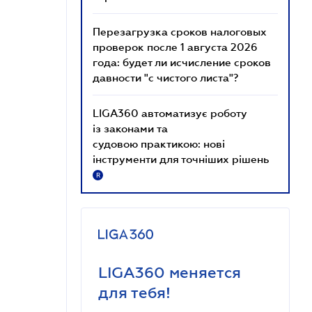
Перезагрузка сроков налоговых
проверок после 1 августа 2026
года: будет ли исчисление сроков
давности "с чистого листа"?
LIGA360 автоматизує роботу
із законами та
судовою практикою: нові
інструменти для точніших рішень
R
LIGA360 меняется
для тебя!