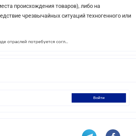
еста происхождения товаров), либо на
едствие чрезвычайных ситуаций техногенного или
Для получения господдержки в ряде отраслей потребуется согласование АМКУ
войти