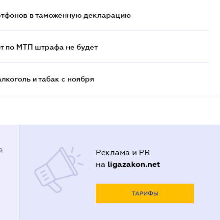
артфонов в таможенную декларацию
т по МТП штрафа не будет
алкоголь и табак с ноября
й
Реклама и PR
ligazakon.net
на
ТАРИФЫ