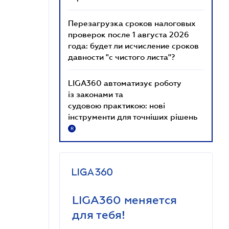
Перезагрузка сроков налоговых
проверок после 1 августа 2026
года: будет ли исчисление сроков
давности "с чистого листа"?
LIGA360 автоматизує роботу
із законами та
судовою практикою: нові
інструменти для точніших рішень
R
LIGA360 меняется
для тебя!