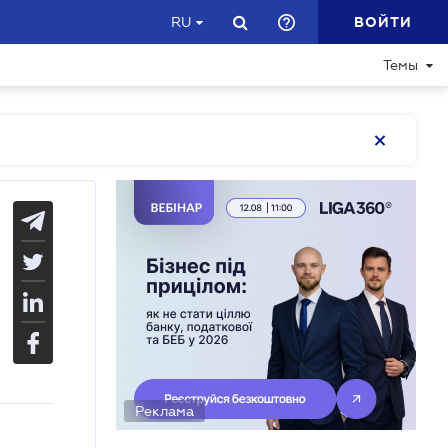
ВОЙТИ
RU
Темы
Реклама