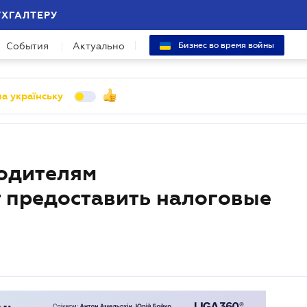
УХГАЛТЕРУ
События
Актуально
Бизнес во время войны
а українську
одителям
т предоставить налоговые