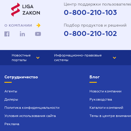
Центр поддержки пользователе
0-800-210-103
Подбор продуктов и решений
О КОМПАНИИ
0-800-210-102
Новостные
Информационно-правовые
порталы
системы
ЮРЛИГА
Право Украины
Сотрудничество
Блог
БИЗНЕС
ГРАНД
БУХГАЛТЕР.ua
ПРАЙМ
Агенты
Новости компании
Дилеры
Руководства
БУХГАЛТЕР ПРОФ
Политика конфиденциальности
Каталоги компаний
ЮРИСТ ПРОФ
Условия использования сайта
Темы в центре внимани
ЮРИСТ
Реклама
ПІДПРИЄМЕЦЬ