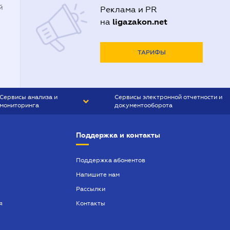
й
Реклама и PR
ligazakon.net
на
ТАРИФЫ
Сервисы анализа и
Сервисы электронной отчетности и
мониторинга
документооборота
CONTR AGENT
Liga:REPORT
Поддержка и контакты
SMS-МАЯК
VERDICTUM
Поддержка абонентов
Напишите нам
SEMANTRUM
Рассылки
SMS-МАЯК ИПОТЕКА
я
Контакты