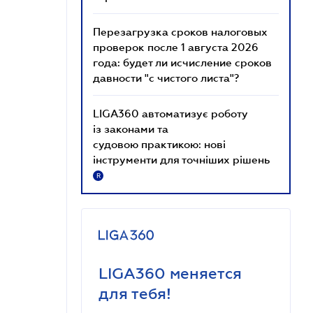
Перезагрузка сроков налоговых
проверок после 1 августа 2026
года: будет ли исчисление сроков
давности "с чистого листа"?
LIGA360 автоматизує роботу
із законами та
судовою практикою: нові
інструменти для точніших рішень
R
LIGA360 меняется
для тебя!