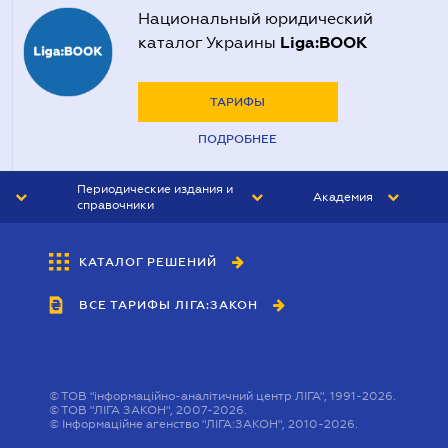
Национальный юридический
Liga:BOOK
каталог Украины
ТАРИФЫ
ПОДРОБНЕЕ
Периодические издания и
Академия
справочники
ЮРИСТ&ЗАКОН
АКАДЕМИЯ ЛІГА:ЗАКОН
КАТАЛОГ РЕШЕНИЙ
БУХГАЛТЕР&ЗАКОН
ВСЕ ТАРИФЫ ЛІГА:ЗАКОН
ВЕСТНИК МСФО
ИНТЕРБУХ
ЛИЧНЫЙ ЭКСПЕРТ
©
ТОВ "інформаційно-аналітичний центр ЛІГА", 1991-2026.
©
ТОВ "ЛІГА ЗАКОН", 2007-2026.
©
Інформаційне агенство "ЛІГА:ЗАКОН", 2010-2026.