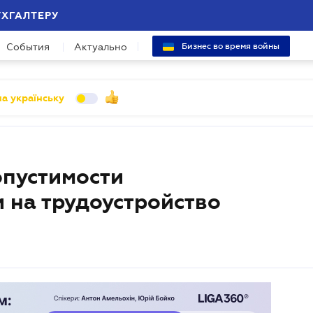
УХГАЛТЕРУ
События
Актуально
Бизнес во время войны
а українську
опустимости
 на трудоустройство