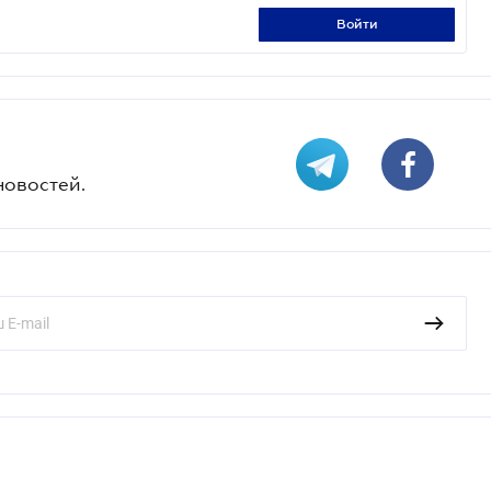
войти
новостей.