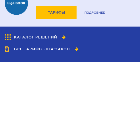
ТАРИФЫ
ПОДРОБНЕЕ
КАТАЛОГ РЕШЕНИЙ
ВСЕ ТАРИФЫ ЛІГА:ЗАКОН
Сотрудничество
Агенты
Дилеры
Политика
конфиденциальности
Условия использования
сайта
Реклама
Блог