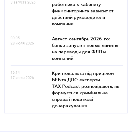
3 августа 2026
работника к кабинету
финмониторинга зависит от
действий руководителя
компании
09.05
Август-сентябрь 2026-го:
28 июля 2026
банки запустят новые лимиты
на переводы для ФЛП и
компаний
16.14
Криптовалюта під прицілом
17 июля 2026
БЕБ та ДПС: експерти
TAX Podcast розповідають, як
формується кримінальна
справа і податкові
донарахування