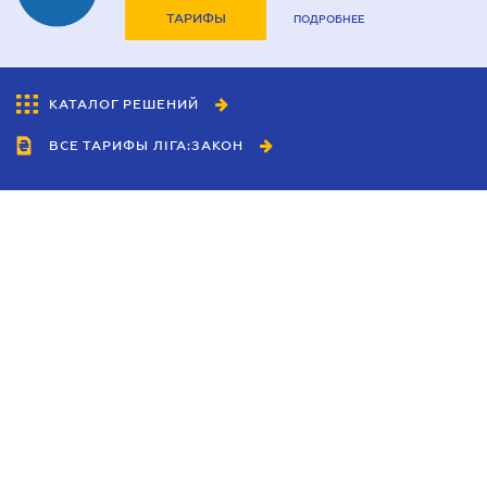
ТАРИФЫ
ПОДРОБНЕЕ
КАТАЛОГ РЕШЕНИЙ
ВСЕ ТАРИФЫ ЛІГА:ЗАКОН
Сотрудничество
Агенты
Дилеры
Политика
конфиденциальности
Условия использования
сайта
Реклама
Блог