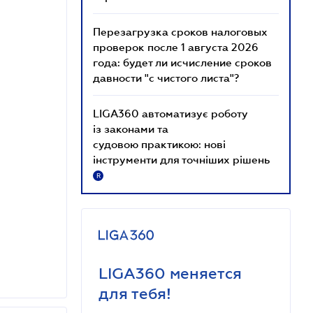
Перезагрузка сроков налоговых
проверок после 1 августа 2026
года: будет ли исчисление сроков
давности "с чистого листа"?
LIGA360 автоматизує роботу
із законами та
судовою практикою: нові
інструменти для точніших рішень
R
LIGA360 меняется
для тебя!