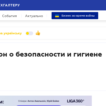
УХГАЛТЕРУ
События
Актуально
Бизнес во время войны
а українську
н о безопасности и гигиене