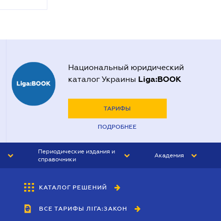
Национальный юридический
Liga:BOOK
каталог Украины
ТАРИФЫ
ПОДРОБНЕЕ
Периодические издания и
Академия
справочники
ЮРИСТ&ЗАКОН
АКАДЕМИЯ ЛІГА:ЗАКОН
КАТАЛОГ РЕШЕНИЙ
БУХГАЛТЕР&ЗАКОН
ВСЕ ТАРИФЫ ЛІГА:ЗАКОН
ВЕСТНИК МСФО