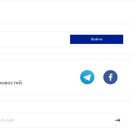
войти
новостей.