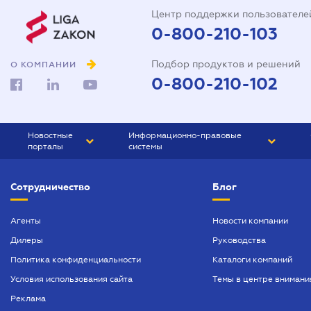
Центр поддержки пользователе
0-800-210-103
Подбор продуктов и решений
О КОМПАНИИ
0-800-210-102
Новостные
Информационно-правовые
порталы
системы
ЮРЛИГА
Право Украины
Сотрудничество
Блог
БИЗНЕС
ГРАНД
БУХГАЛТЕР.ua
ПРАЙМ
Агенты
Новости компании
Дилеры
Руководства
БУХГАЛТЕР ПРОФ
Политика конфиденциальности
Каталоги компаний
ЮРИСТ ПРОФ
Условия использования сайта
Темы в центре внимани
ЮРИСТ
Реклама