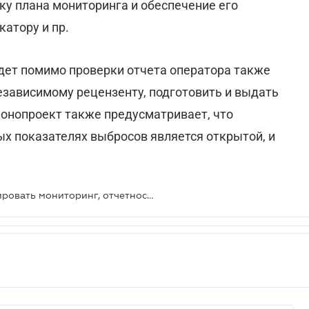
ку плана мониторинга и обеспечение его
катору и пр.
дет помимо проверки отчета оператора также
зависимому рецензенту, подготовить и выдать
конопроект также предусматривает, что
х показателях выбросов является открытой, и
Минприроды предложило урегулировать мониторинг, отчетность и верификацию выбросов парниковых газов