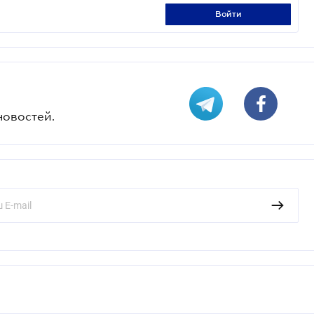
войти
новостей.