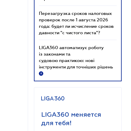
Перезагрузка сроков налоговых
проверок после 1 августа 2026
года: будет ли исчисление сроков
давности "с чистого листа"?
LIGA360 автоматизує роботу
із законами та
судовою практикою: нові
інструменти для точніших рішень
R
LIGA360 меняется
для тебя!