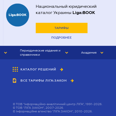
Национальный юридический
Liga:BOOK
каталог Украины
ТАРИФЫ
ПОДРОБНЕЕ
Периодические издания и
Академия
справочники
ЮРИСТ&ЗАКОН
АКАДЕМИЯ ЛІГА:ЗАКОН
КАТАЛОГ РЕШЕНИЙ
БУХГАЛТЕР&ЗАКОН
ВСЕ ТАРИФЫ ЛІГА:ЗАКОН
ВЕСТНИК МСФО
ИНТЕРБУХ
ЛИЧНЫЙ ЭКСПЕРТ
©
ТОВ "інформаційно-аналітичний центр ЛІГА", 1991-2026.
©
ТОВ "ЛІГА ЗАКОН", 2007-2026.
©
Інформаційне агенство "ЛІГА:ЗАКОН", 2010-2026.