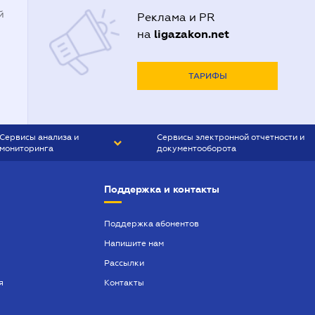
й
Реклама и PR
ligazakon.net
на
ТАРИФЫ
Сервисы анализа и
Сервисы электронной отчетности и
мониторинга
документооборота
CONTR AGENT
Liga:REPORT
Поддержка и контакты
SMS-МАЯК
VERDICTUM
Поддержка абонентов
Напишите нам
SEMANTRUM
Рассылки
SMS-МАЯК ИПОТЕКА
я
Контакты