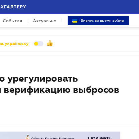
УХГАЛТЕРУ
События
Актуально
Бизнес во время войны
а українську
 урегулировать
 и верификацию выбросов