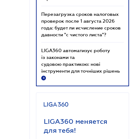
Перезагрузка сроков налоговых
проверок после 1 августа 2026
года: будет ли исчисление сроков
давности "с чистого листа"?
LIGA360 автоматизує роботу
із законами та
судовою практикою: нові
інструменти для точніших рішень
R
LIGA360 меняется
для тебя!