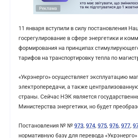
Реклама
11 января вступили в силу постановления Н
госрегулирование в сфере энергетики и ком
формирования на принципах стимулирующего
тарифов на транспортировку тепла по магис
«Укрэнерго» осуществляет эксплуатацию ма
электропередачи, а также централизованну
страны. Сейчас НЭК является государственн
Министерства энергетики, но будет преобраз
Постановления № №
973
,
974
,
975
,
976
,
977
,
9
нормативную базу для перевода «Укрэнерго» 