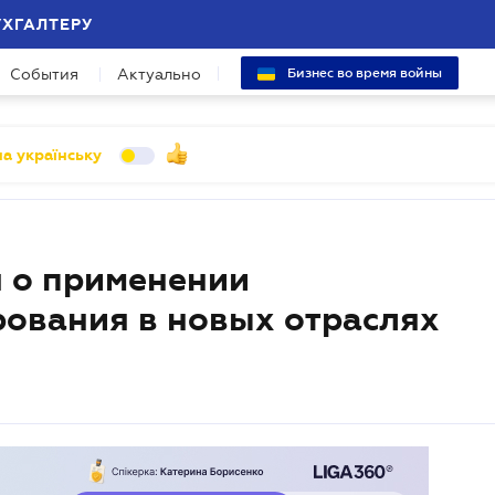
УХГАЛТЕРУ
События
Актуально
Бизнес во время войны
а українську
я о применении
ования в новых отраслях