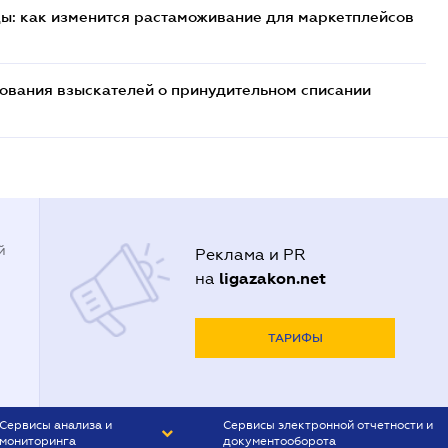
цы: как изменится растаможивание для маркетплейсов
бования взыскателей о принудительном списании
й
Реклама и PR
ligazakon.net
на
ТАРИФЫ
Сервисы анализа и
Сервисы электронной отчетности и
мониторинга
документооборота