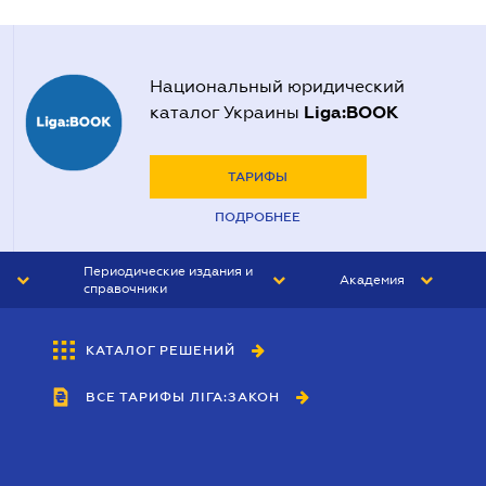
Национальный юридический
Liga:BOOK
каталог Украины
ТАРИФЫ
ПОДРОБНЕЕ
Периодические издания и
Академия
справочники
ЮРИСТ&ЗАКОН
АКАДЕМИЯ ЛІГА:ЗАКОН
КАТАЛОГ РЕШЕНИЙ
БУХГАЛТЕР&ЗАКОН
ВСЕ ТАРИФЫ ЛІГА:ЗАКОН
ВЕСТНИК МСФО
ИНТЕРБУХ
ЛИЧНЫЙ ЭКСПЕРТ