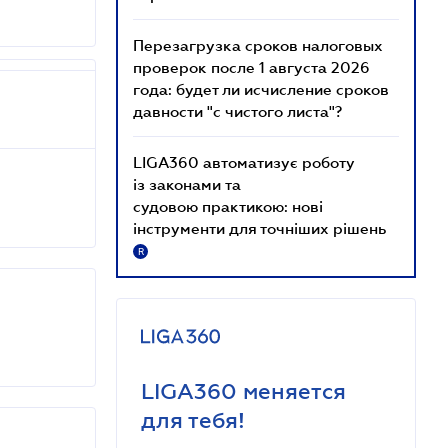
Перезагрузка сроков налоговых
проверок после 1 августа 2026
года: будет ли исчисление сроков
давности "с чистого листа"?
LIGA360 автоматизує роботу
із законами та
судовою практикою: нові
інструменти для точніших рішень
R
LIGA360 меняется
для тебя!