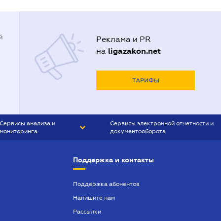
й
Реклама и PR
ligazakon.net
на
ТАРИФЫ
Сервисы анализа и
Сервисы электронной отчетности и
мониторинга
документооборота
CONTR AGENT
Liga:REPORT
Поддержка и контакты
SMS-МАЯК
VERDICTUM
Поддержка абонентов
Напишите нам
SEMANTRUM
Рассылки
SMS-МАЯК ИПОТЕКА