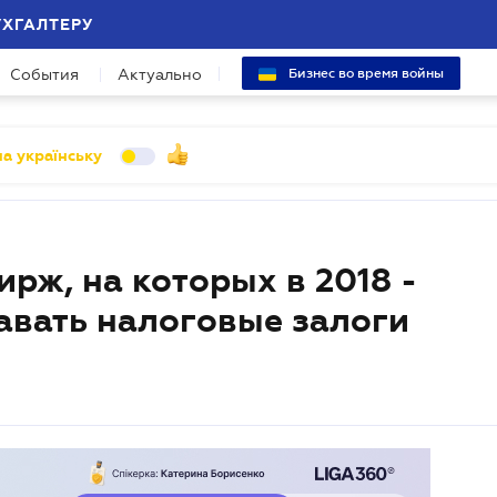
УХГАЛТЕРУ
События
Актуально
Бизнес во время войны
а українську
рж, на которых в 2018 -
авать налоговые залоги