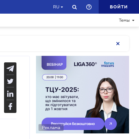
ВОЙТИ
RU
Темы
Реклама