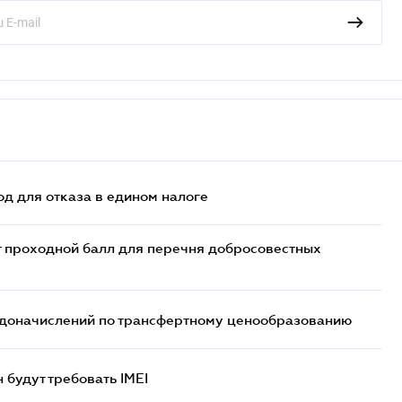
д для отказа в едином налоге
т проходной балл для перечня добросовестных
т доначислений по трансфертному ценообразованию
н будут требовать IMEI