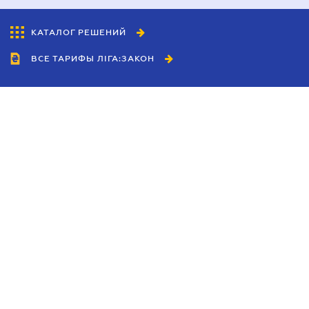
КАТАЛОГ РЕШЕНИЙ
ВСЕ ТАРИФЫ ЛІГА:ЗАКОН
Сотрудничество
Агенты
Дилеры
Политика
конфиденциальности
Условия использования
сайта
Реклама
Блог
Новости компании
Руководства