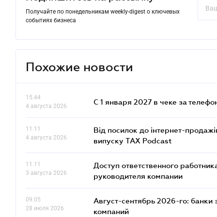
Получайте по понедельникам weekly-digest о ключевых
событиях бизнеса
Похожие новости
15.44
С 1 января 2027 в чеке за телефо
4 августа 2026
11.11
Від посилок до інтернет-продажі
4 августа 2026
випуску TAX Podcast
11.11
Доступ ответственного работника
3 августа 2026
руководителя компании
09.05
Август-сентябрь 2026-го: банки
28 июля 2026
компаний