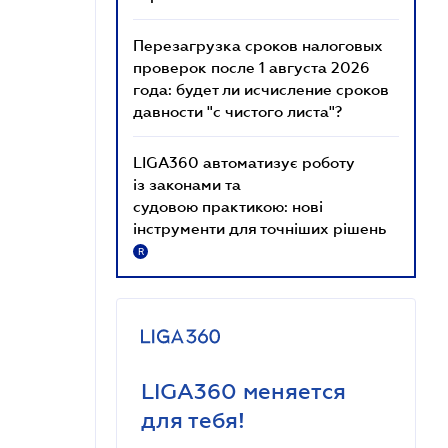
Перезагрузка сроков налоговых
проверок после 1 августа 2026
года: будет ли исчисление сроков
давности "с чистого листа"?
LIGA360 автоматизує роботу
із законами та
судовою практикою: нові
інструменти для точніших рішень
R
LIGA360 меняется
для тебя!