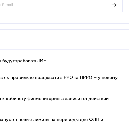
н будут требовать IMEI
в: як правильно працювати з РРО та ПРРО – у новому
 к кабинету финмониторинга зависит от действий
 запустят новые лимиты на переводы для ФЛП и