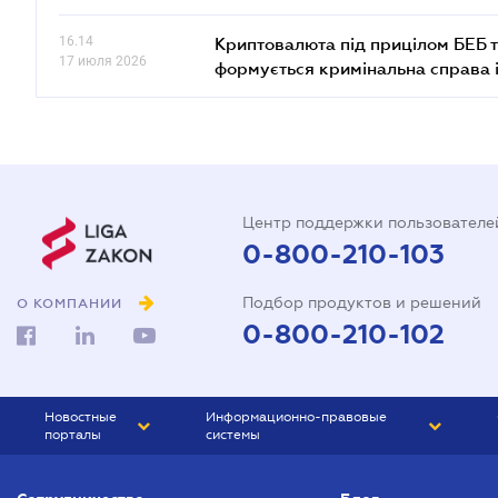
16.14
Криптовалюта під прицілом БЕБ т
17 июля 2026
формується кримінальна справа 
Центр поддержки пользователе
0-800-210-103
Подбор продуктов и решений
О КОМПАНИИ
0-800-210-102
Новостные
Информационно-правовые
порталы
системы
ЮРЛИГА
Право Украины