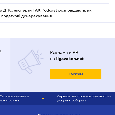
а ДПС: експерти TAX Podcast розповідають, як
і податкові донарахування
й
Реклама и PR
ligazakon.net
на
ТАРИФЫ
Сервисы анализа и
Сервисы электронной отчетности и
мониторинга
документооборота
CONTR AGENT
Liga:REPORT