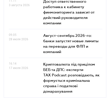
11.11
Доступ ответственного
3 августа 2026
работника к кабинету
финмониторинга зависит от
действий руководителя
компании
09.05
Август-сентябрь 2026-го:
28 июля 2026
банки запустят новые лимиты
на переводы для ФЛП и
компаний
16.14
Криптовалюта під прицілом
17 июля 2026
БЕБ та ДПС: експерти
TAX Podcast розповідають, як
формується кримінальна
справа і податкові
донарахування