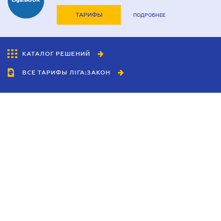
ТАРИФЫ
ПОДРОБНЕЕ
КАТАЛОГ РЕШЕНИЙ
ВСЕ ТАРИФЫ ЛІГА:ЗАКОН
Сотрудничество
Агенты
Дилеры
Политика
конфиденциальности
Условия использования
сайта
Реклама
Блог