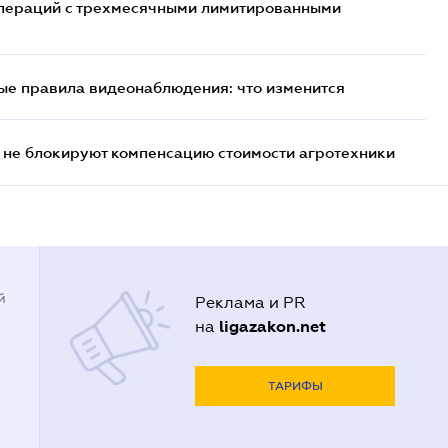
 операций с трехмесячными лимитированными
ые правила видеонаблюдения: что изменится
 не блокируют компенсацию стоимости агротехники
й
Реклама и PR
ligazakon.net
на
ТАРИФЫ