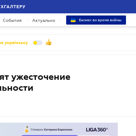
УХГАЛТЕРУ
События
Актуально
Бизнес во время войны
а українську
ят ужесточение
льности