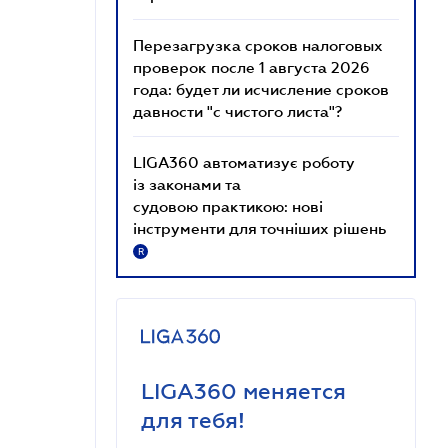
Перезагрузка сроков налоговых
проверок после 1 августа 2026
года: будет ли исчисление сроков
давности "с чистого листа"?
LIGA360 автоматизує роботу
із законами та
судовою практикою: нові
інструменти для точніших рішень
R
LIGA360 меняется
для тебя!