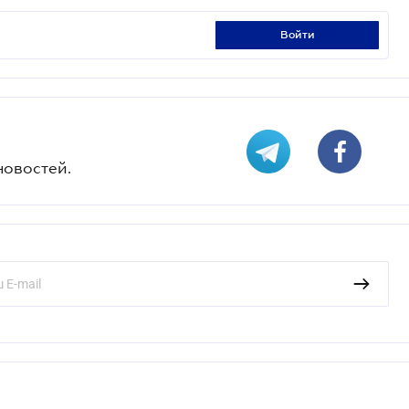
войти
новостей.