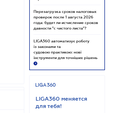
Перезагрузка сроков налоговых
проверок после 1 августа 2026
года: будет ли исчисление сроков
давности "с чистого листа"?
LIGA360 автоматизує роботу
із законами та
судовою практикою: нові
інструменти для точніших рішень
R
LIGA360 меняется
для тебя!