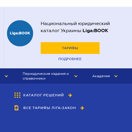
Национальный юридический
Liga:BOOK
каталог Украины
ТАРИФЫ
ПОДРОБНЕЕ
Периодические издания и
Академия
справочники
ЮРИСТ&ЗАКОН
АКАДЕМИЯ ЛІГА:ЗАКОН
КАТАЛОГ РЕШЕНИЙ
БУХГАЛТЕР&ЗАКОН
ВСЕ ТАРИФЫ ЛІГА:ЗАКОН
ВЕСТНИК МСФО
ИНТЕРБУХ
ЛИЧНЫЙ ЭКСПЕРТ