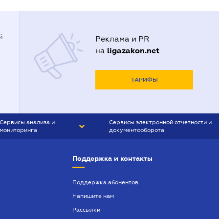
й
Реклама и PR
ligazakon.net
на
ТАРИФЫ
Сервисы анализа и
Сервисы электронной отчетности и
мониторинга
документооборота
CONTR AGENT
Liga:REPORT
Поддержка и контакты
SMS-МАЯК
VERDICTUM
Поддержка абонентов
Напишите нам
SEMANTRUM
Рассылки
SMS-МАЯК ИПОТЕКА