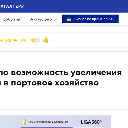
УХГАЛТЕРУ
События
Актуально
Бизнес во время войны
а українську
ло возможность увеличения
 в портовое хозяйство