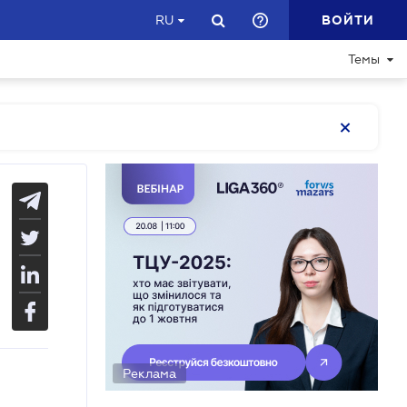
ВОЙТИ
RU
Темы
Реклама