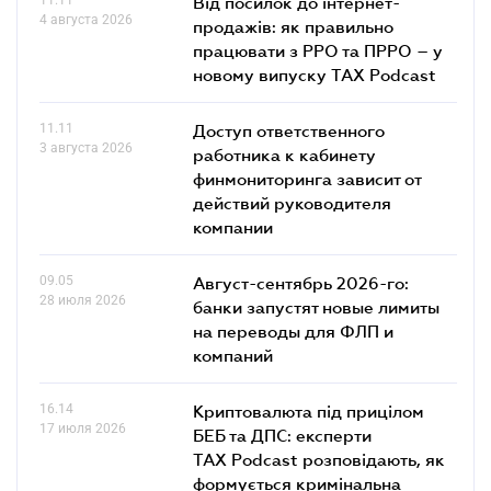
Від посилок до інтернет-
4 августа 2026
продажів: як правильно
працювати з РРО та ПРРО – у
новому випуску TAX Podcast
11.11
Доступ ответственного
3 августа 2026
работника к кабинету
финмониторинга зависит от
действий руководителя
компании
09.05
Август-сентябрь 2026-го:
28 июля 2026
банки запустят новые лимиты
на переводы для ФЛП и
компаний
16.14
Криптовалюта під прицілом
17 июля 2026
БЕБ та ДПС: експерти
TAX Podcast розповідають, як
формується кримінальна