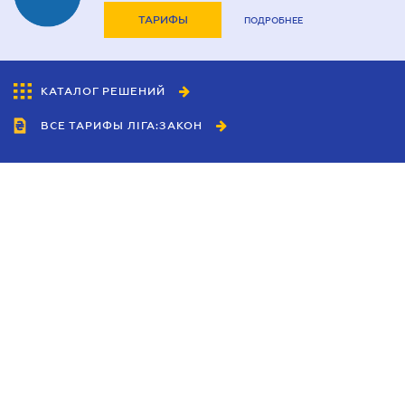
ТАРИФЫ
ПОДРОБНЕЕ
КАТАЛОГ РЕШЕНИЙ
ВСЕ ТАРИФЫ ЛІГА:ЗАКОН
Сотрудничество
Агенты
Дилеры
Политика
конфиденциальности
Условия использования
сайта
Реклама
Блог