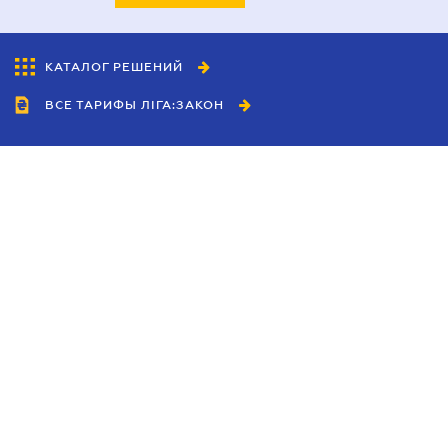
КАТАЛОГ РЕШЕНИЙ
ВСЕ ТАРИФЫ ЛІГА:ЗАКОН
Сотрудничество
Агенты
Дилеры
Политика
конфиденциальности
Условия использования
сайта
Реклама
Блог
Новости компании