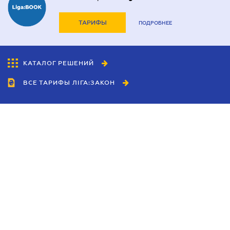
ТАРИФЫ
ПОДРОБНЕЕ
КАТАЛОГ РЕШЕНИЙ
ВСЕ ТАРИФЫ ЛІГА:ЗАКОН
Сотрудничество
Агенты
Дилеры
Политика
конфиденциальности
Условия использования
сайта
Реклама
Блог