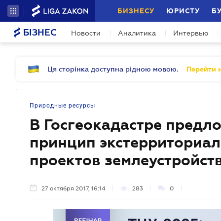
БИЗНЕСУ
ЮРИСТУ
Б
БІЗНЕС
Новости
Аналитика
Интервью
Ця сторінка доступна рідною мовою.
Перейти н
Природные ресурсы
В Госгеокадастре предл
принцип экстерриториал
проектов землеустройст
27 октября 2017, 16:14
283
0