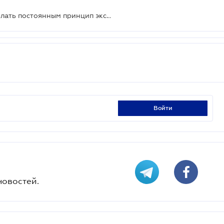
В Госгеокадастре предложили сделать постоянным принцип экстерриториальности согласования проектов землеустройства
войти
новостей.