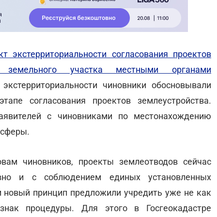
кт экстерриториальности согласования проектов
да земельного участка местными органами
 экстерриториальности чиновники обосновывали
тапе согласования проектов землеустройства.
аявителей с чиновниками по местонахождению
 сферы.
вам чиновников, проекты землеотводов сейчас
ивно и с соблюдением единых установленных
им новый принцип предложили учредить уже не как
знак процедуры. Для этого в Госгеокадастре