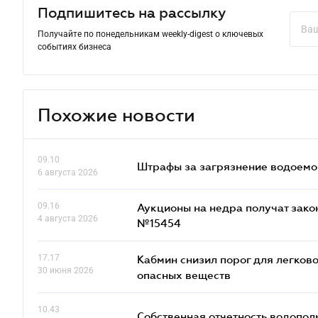
Подпишитесь на рассылку
Получайте по понедельникам weekly-digest о ключевых
событиях бизнеса
Похожие новости
09.10
Штрафы за загрязнение водоемов
6 августа 2026
09.16
Аукционы на недра получат зако
4 августа 2026
№15454
17.17
Кабмин снизил порог для легко
30 июня 2026
опасных веществ
10.43
Собственная отчетность водопол