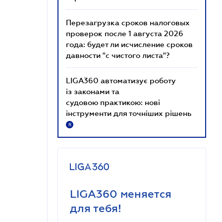
Перезагрузка сроков налоговых
проверок после 1 августа 2026
года: будет ли исчисление сроков
давности "с чистого листа"?
LIGA360 автоматизує роботу
із законами та
судовою практикою: нові
інструменти для точніших рішень
R
LIGA360 меняется
для тебя!