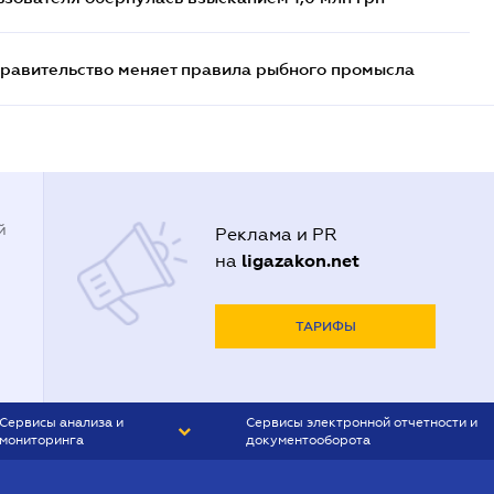
правительство меняет правила рыбного промысла
й
Реклама и PR
ligazakon.net
на
ТАРИФЫ
Сервисы анализа и
Сервисы электронной отчетности и
мониторинга
документооборота
CONTR AGENT
Liga:REPORT