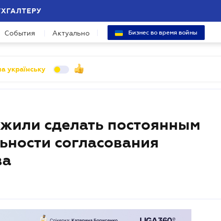
УХГАЛТЕРУ
События
Актуально
Бизнес во время войны
а українську
ожили сделать постоянным
ьности согласования
ва