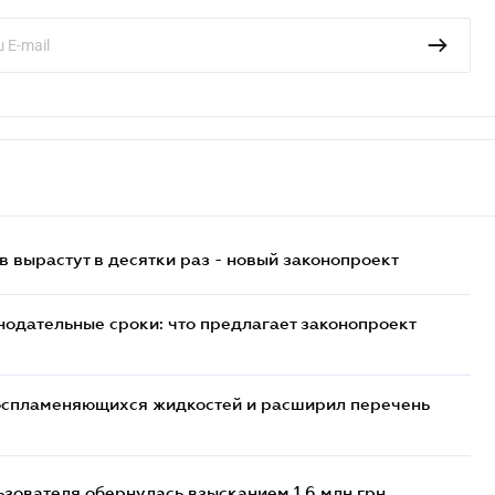
 вырастут в десятки раз - новый законопроект
нодательные сроки: что предлагает законопроект
воспламеняющихся жидкостей и расширил перечень
ьзователя обернулась взысканием 1,6 млн грн