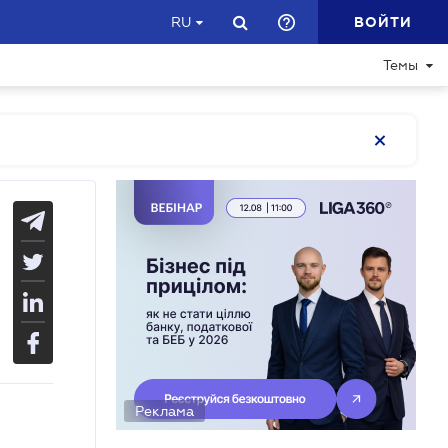
ВОЙТИ
RU
Темы
Реклама