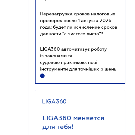
Перезагрузка сроков налоговых
проверок после 1 августа 2026
года: будет ли исчисление сроков
давности "с чистого листа"?
LIGA360 автоматизує роботу
із законами та
судовою практикою: нові
інструменти для точніших рішень
R
LIGA360 меняется
для тебя!