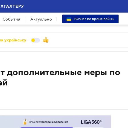
УХГАЛТЕРУ
События
Актуально
Бизнес во время войны
а українську
т дополнительные меры по
ей