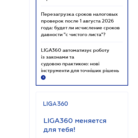
Перезагрузка сроков налоговых
проверок после 1 августа 2026
года: будет ли исчисление сроков
давности "с чистого листа"?
LIGA360 автоматизує роботу
із законами та
судовою практикою: нові
інструменти для точніших рішень
R
LIGA360 меняется
для тебя!