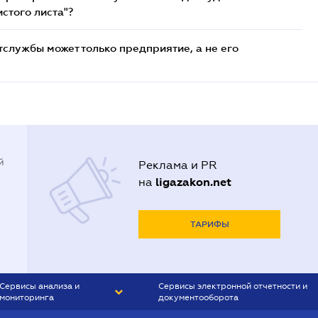
стого листа"?
службы может только предприятие, а не его
й
Реклама и PR
ligazakon.net
на
ТАРИФЫ
Сервисы анализа и
Сервисы электронной отчетности и
мониторинга
документооборота