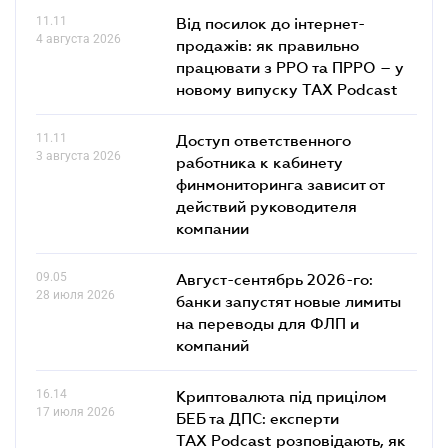
11.11
Від посилок до інтернет-
4 августа 2026
продажів: як правильно
працювати з РРО та ПРРО – у
новому випуску TAX Podcast
11.11
Доступ ответственного
3 августа 2026
работника к кабинету
финмониторинга зависит от
действий руководителя
компании
09.05
Август-сентябрь 2026-го:
28 июля 2026
банки запустят новые лимиты
на переводы для ФЛП и
компаний
16.14
Криптовалюта під прицілом
17 июля 2026
БЕБ та ДПС: експерти
TAX Podcast розповідають, як