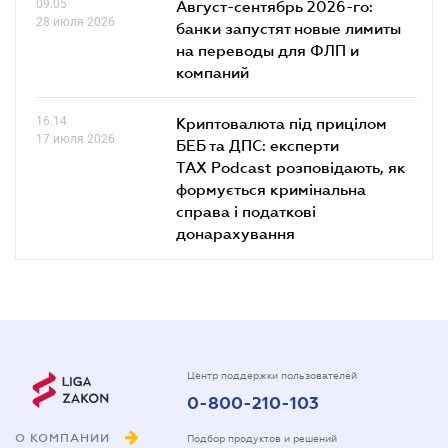
09.05
Август-сентябрь 2026-го:
28 июля 2026
банки запустят новые лимиты
на переводы для ФЛП и
компаний
16.14
Криптовалюта під прицілом
17 июля 2026
БЕБ та ДПС: експерти
TAX Podcast розповідають, як
формується кримінальна
справа і податкові
донарахування
Центр поддержки пользователей
0-800-210-103
О КОМПАНИИ
Подбор продуктов и решений