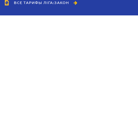
ВСЕ ТАРИФЫ ЛІГА:ЗАКОН
Сотрудничество
Агенты
Дилеры
Политика
конфиденциальности
Условия использования
сайта
Реклама
Блог
Новости компании
Руководства
Каталоги компаний
Темы в центре внимания