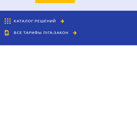
КАТАЛОГ РЕШЕНИЙ
ВСЕ ТАРИФЫ ЛІГА:ЗАКОН
Сотрудничество
Агенты
Дилеры
Политика
конфиденциальности
Условия использования
сайта
Реклама
Блог
Новости компании