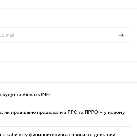
н будут требовать IMEI
в: як правильно працювати з РРО та ПРРО – у новому
 к кабинету финмониторинга зависит от действий