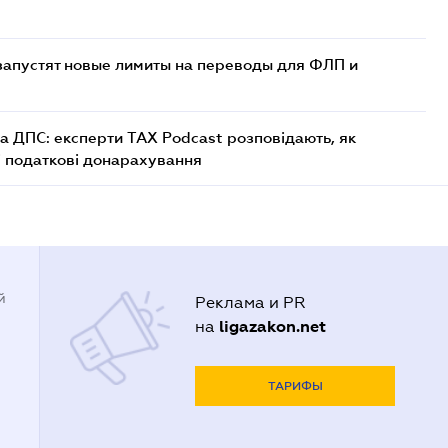
 запустят новые лимиты на переводы для ФЛП и
а ДПС: експерти TAX Podcast розповідають, як
і податкові донарахування
й
Реклама и PR
ligazakon.net
на
ТАРИФЫ