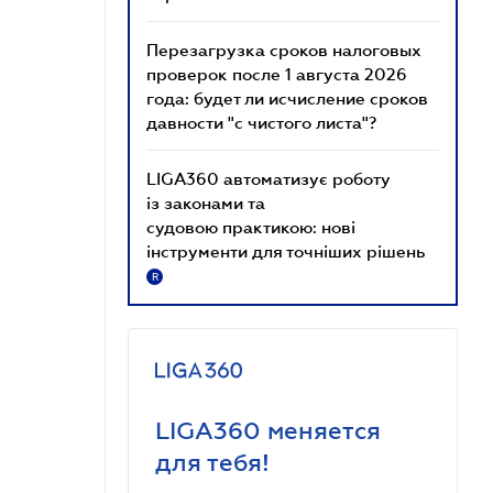
Перезагрузка сроков налоговых
проверок после 1 августа 2026
года: будет ли исчисление сроков
давности "с чистого листа"?
LIGA360 автоматизує роботу
із законами та
судовою практикою: нові
інструменти для точніших рішень
R
LIGA360 меняется
для тебя!