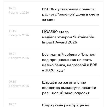
16.01
НКРЭКУ установила правила
7 августа 2026
расчета "зеленой" доли в счете
за свет
11.15
LIGA360 стала
6 августа 2026
медіапартнером Sustainable
Impact Award 2026
10.01
Бесплатный вебинар "Бизнес
6 августа 2026
под прицелом: как не стать
целью банка, налоговой и БЭБ
в 2026 году"
09.10
Штрафы за загрязнение
6 августа 2026
водоемов вырастут в десятки
раз - новый законопроект
10.07
Стартувала реєстрація на