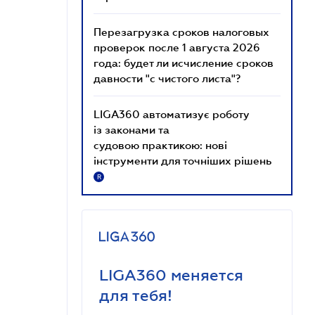
Перезагрузка сроков налоговых
проверок после 1 августа 2026
года: будет ли исчисление сроков
давности "с чистого листа"?
LIGA360 автоматизує роботу
із законами та
судовою практикою: нові
інструменти для точніших рішень
R
LIGA360 меняется
для тебя!