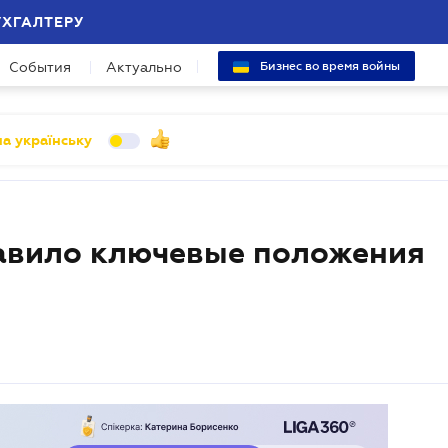
УХГАЛТЕРУ
События
Актуально
Бизнес во время войны
а українську
авило ключевые положения