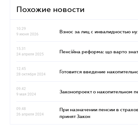
Похожие новости
10.29
Взнос за лиц с инвалидностью н
9 июня 2026
15.31
Пенсійна реформа: що варто знат
24 апреля 2025
12.45
Готовится введение накопительн
28 октября 2024
09.42
Законопроект о накопительном п
9 мая 2024
09.48
При назначении пенсии в страхов
26 апреля 2024
принят Закон