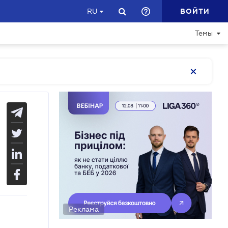
ВОЙТИ
RU
Темы
Реклама