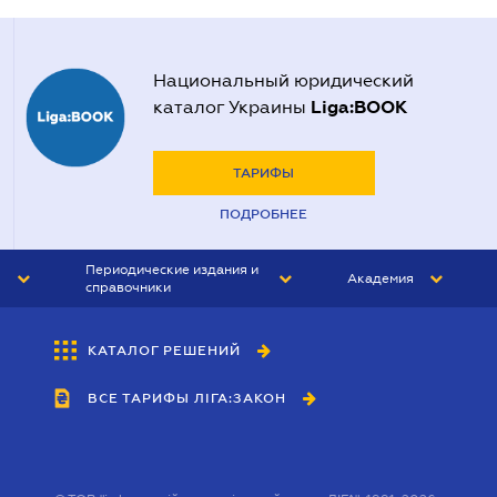
Национальный юридический
Liga:BOOK
каталог Украины
ТАРИФЫ
ПОДРОБНЕЕ
Периодические издания и
Академия
справочники
ЮРИСТ&ЗАКОН
АКАДЕМИЯ ЛІГА:ЗАКОН
КАТАЛОГ РЕШЕНИЙ
БУХГАЛТЕР&ЗАКОН
ВСЕ ТАРИФЫ ЛІГА:ЗАКОН
ВЕСТНИК МСФО
ИНТЕРБУХ
ЛИЧНЫЙ ЭКСПЕРТ