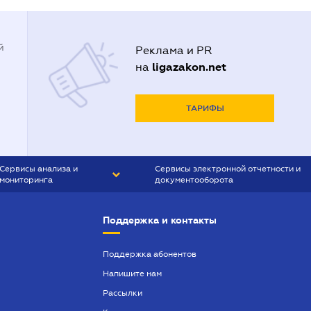
й
Реклама и PR
ligazakon.net
на
ТАРИФЫ
Сервисы анализа и
Сервисы электронной отчетности и
мониторинга
документооборота
CONTR AGENT
Liga:REPORT
Поддержка и контакты
SMS-МАЯК
VERDICTUM
Поддержка абонентов
Напишите нам
SEMANTRUM
Рассылки
SMS-МАЯК ИПОТЕКА