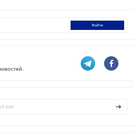
войти
новостей.