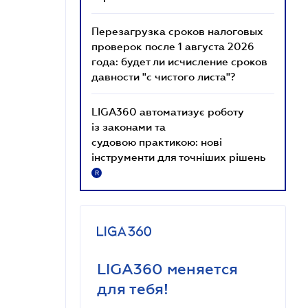
Перезагрузка сроков налоговых
проверок после 1 августа 2026
года: будет ли исчисление сроков
давности "с чистого листа"?
LIGA360 автоматизує роботу
із законами та
судовою практикою: нові
інструменти для точніших рішень
R
LIGA360 меняется
для тебя!