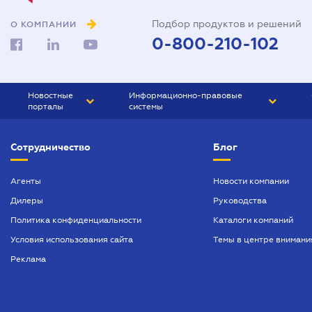
Подбор продуктов и решений
О КОМПАНИИ
0-800-210-102
Новостные
Информационно-правовые
порталы
системы
ЮРЛИГА
Право Украины
Сотрудничество
Блог
БИЗНЕС
ГРАНД
БУХГАЛТЕР.ua
ПРАЙМ
Агенты
Новости компании
Дилеры
Руководства
БУХГАЛТЕР ПРОФ
Политика конфиденциальности
Каталоги компаний
ЮРИСТ ПРОФ
Условия использования сайта
Темы в центре внимани
ЮРИСТ
Реклама
ПІДПРИЄМЕЦЬ