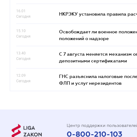
16.01
НКРЭКУ установила правила расче
Сегодня
15.10
Освобождает ли военное положен
Сегодня
положений о надзоре
13.40
С 7 августа меняется механизм
Сегодня
депозитными сертификатами
12.09
ГНС разъяснила налоговые посл
Сегодня
ФЛП и услуг нерезидентов
Центр поддержки пользователе
0-800-210-103