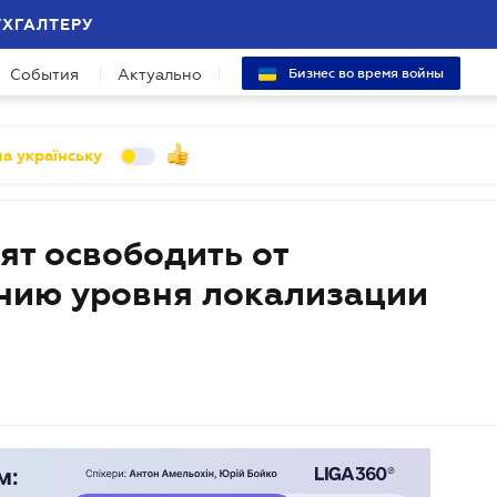
УХГАЛТЕРУ
События
Актуально
Бизнес во время войны
а українську
ят освободить от
нию уровня локализации