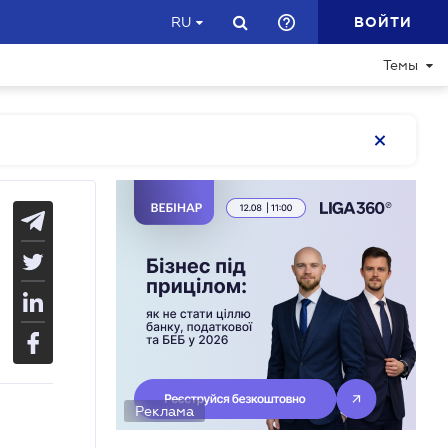
ВОЙТИ
RU
Темы
Реклама