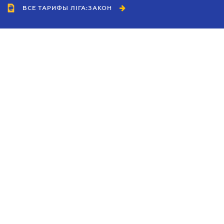
ВСЕ ТАРИФЫ ЛІГА:ЗАКОН
Сотрудничество
Агенты
Дилеры
Политика
конфиденциальности
Условия использования
сайта
Реклама
Блог
Новости компании
Руководства
Каталоги компаний
Темы в центре внимания