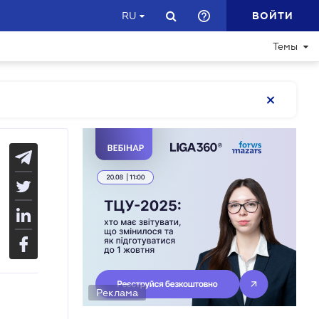
ВОЙТИ
RU
Темы
Реклама