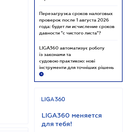
Перезагрузка сроков налоговых
проверок после 1 августа 2026
года: будет ли исчисление сроков
давности "с чистого листа"?
LIGA360 автоматизує роботу
із законами та
судовою практикою: нові
інструменти для точніших рішень
R
LIGA360 меняется
для тебя!