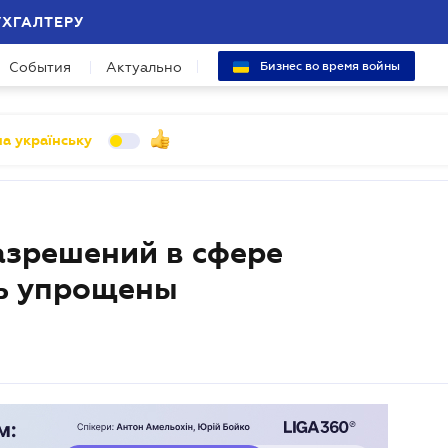
УХГАЛТЕРУ
События
Актуально
Бизнес во время войны
а українську
азрешений в сфере
ть упрощены