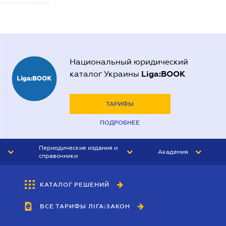
Национальный юридический
Liga:BOOK
каталог Украины
ТАРИФЫ
ПОДРОБНЕЕ
Периодические издания и
Академия
справочники
ЮРИСТ&ЗАКОН
АКАДЕМИЯ ЛІГА:ЗАКОН
КАТАЛОГ РЕШЕНИЙ
БУХГАЛТЕР&ЗАКОН
ВСЕ ТАРИФЫ ЛІГА:ЗАКОН
ВЕСТНИК МСФО
ИНТЕРБУХ