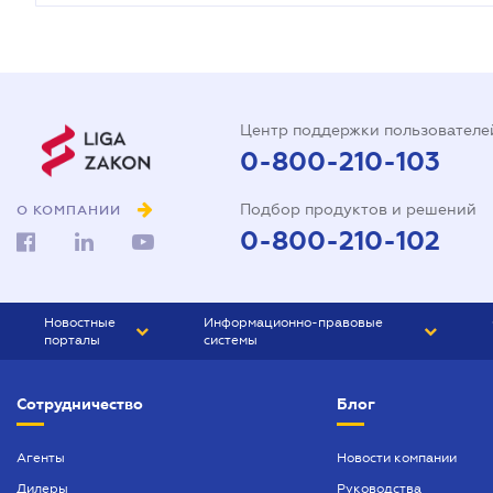
Центр поддержки пользователе
0-800-210-103
Подбор продуктов и решений
О КОМПАНИИ
0-800-210-102
Новостные
Информационно-правовые
порталы
системы
ЮРЛИГА
Право Украины
Сотрудничество
Блог
БИЗНЕС
ГРАНД
БУХГАЛТЕР.ua
ПРАЙМ
Агенты
Новости компании
Дилеры
Руководства
БУХГАЛТЕР ПРОФ