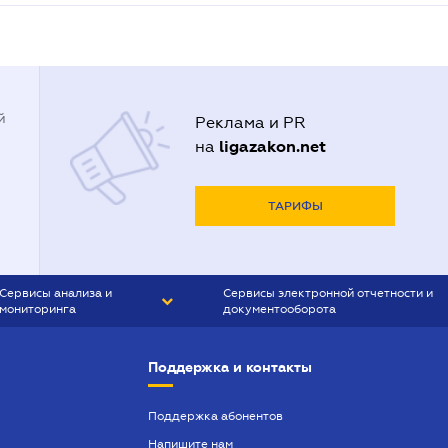
й
Реклама и PR
ligazakon.net
на
ТАРИФЫ
Сервисы анализа и
Сервисы электронной отчетности и
мониторинга
документооборота
CONTR AGENT
Liga:REPORT
Поддержка и контакты
SMS-МАЯК
VERDICTUM
Поддержка абонентов
Напишите нам
SEMANTRUM