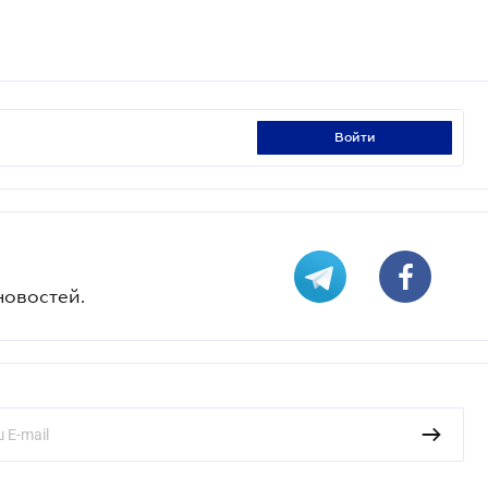
войти
новостей.