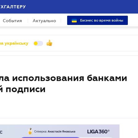
УХГАЛТЕРУ
События
Актуально
Бизнес во время войны
а українську
ла использования банками
й подписи