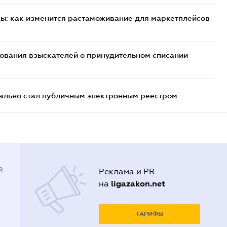
цы: как изменится растаможивание для маркетплейсов
бования взыскателей о принудительном списании
ально стал публичным электронным реестром
й
Реклама и PR
ligazakon.net
на
ТАРИФЫ