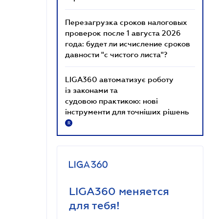
Перезагрузка сроков налоговых
проверок после 1 августа 2026
года: будет ли исчисление сроков
давности "с чистого листа"?
LIGA360 автоматизує роботу
із законами та
судовою практикою: нові
інструменти для точніших рішень
R
LIGA360 меняется
для тебя!