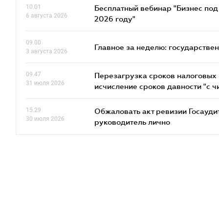
10.01
Бесплатный вебинар "Бизнес под 
6 августа 2026
2026 году"
09.00
Главное за неделю: государстве
3 августа 2026
09.47
Перезагрузка сроков налоговых п
31 июля 2026
исчисление сроков давности "с чи
15.29
Обжаловать акт ревизии Госаудит
30 июля 2026
руководитель лично