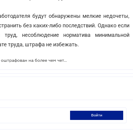
работодателя будут обнаружены мелкие недочеты,
странить без каких-либо последствий. Однако если
й труд, несоблюдение норматива минимальной
те труда, штрафа не избежать.
Недобросовестный работодатель оштрафован на более чем четверть миллиона гривен
войти