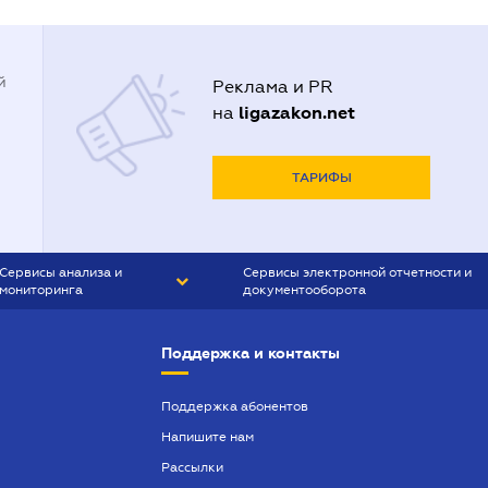
й
Реклама и PR
ligazakon.net
на
ТАРИФЫ
Сервисы анализа и
Сервисы электронной отчетности и
мониторинга
документооборота
CONTR AGENT
Liga:REPORT
Поддержка и контакты
SMS-МАЯК
VERDICTUM
Поддержка абонентов
Напишите нам
SEMANTRUM
Рассылки
SMS-МАЯК ИПОТЕКА