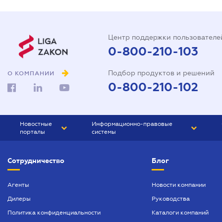
Центр поддержки пользователе
0-800-210-103
Подбор продуктов и решений
О КОМПАНИИ
0-800-210-102
Новостные
Информационно-правовые
порталы
системы
ЮРЛИГА
Право Украины
Сотрудничество
Блог
БИЗНЕС
ГРАНД
БУХГАЛТЕР.ua
ПРАЙМ
Агенты
Новости компании
Дилеры
Руководства
БУХГАЛТЕР ПРОФ
Политика конфиденциальности
Каталоги компаний
ЮРИСТ ПРОФ