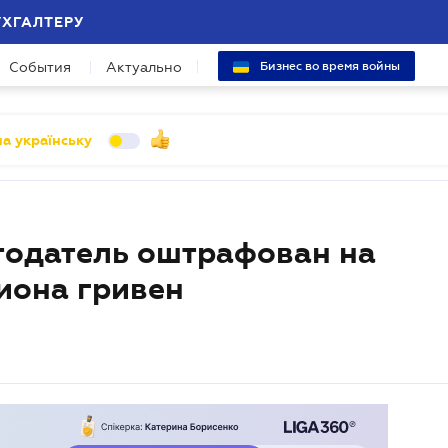
УХГАЛТЕРУ
События
Актуально
Бизнес во время войны
а українську
тодатель оштрафован на
иона гривен