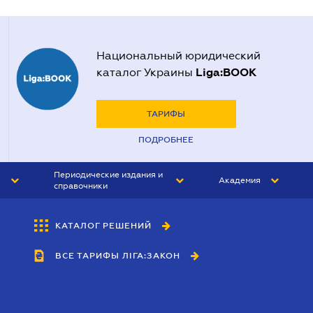
Национальный юридический
Liga:BOOK
каталог Украины
ТАРИФЫ
ПОДРОБНЕЕ
Периодические издания и
Академия
справочники
ЮРИСТ&ЗАКОН
АКАДЕМИЯ ЛІГА:ЗАКОН
КАТАЛОГ РЕШЕНИЙ
БУХГАЛТЕР&ЗАКОН
ВСЕ ТАРИФЫ ЛІГА:ЗАКОН
ВЕСТНИК МСФО
ИНТЕРБУХ
ЛИЧНЫЙ ЭКСПЕРТ