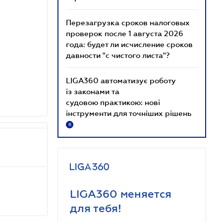
Перезагрузка сроков налоговых
проверок после 1 августа 2026
года: будет ли исчисление сроков
давности "с чистого листа"?
LIGA360 автоматизує роботу
із законами та
судовою практикою: нові
інструменти для точніших рішень
R
LIGA360 меняется
для тебя!